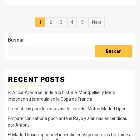
Paginación
1
2
3
4
5
Next
de
Buscar
entradas
Buscar
RECENT POSTS
El Accor Arena se rinde a la historia: Montpellier y Metz
imponen su jerarquía en la Copa de Francia
Pronósticos para los octavos de final del Mutua Madrid Open
Empate con sabor a poco ante el Rayo y alarmas encendidas
por Antony
El Madrid busca apagar el incendio en Vigo mientras Guti pide a