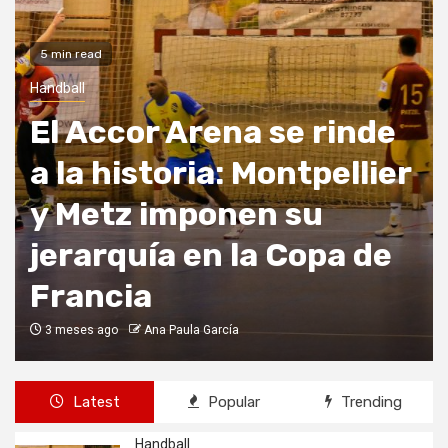
3 min read
Otros deportes
Pronósticos para los
octavos de final del
Mutua Madrid Open
3 meses ago
Gabriela Mejía
Latest
Popular
Trending
Handball