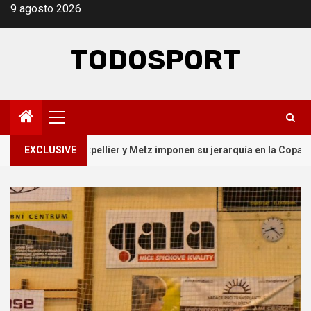
Skip
9 agosto 2026
to
content
TODOSPORT
Primary
Menu
 Montpellier y Metz imponen su jerarquía en la Copa de Francia
EXCLUSIVE