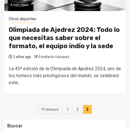
4 min read
Otros deportes
Olimpiada de Ajedrez 2024: Todo lo
que necesitas saber sobre el
formato, el equipo indio y la sede
2 años ago
Estefanía Vásquez
La 45ª edición de la Olimpiada de Ajedrez 2024, uno de
los torneos más prestigiosos del mundo, se celebrará
este...
Paginación
Previous
1
2
3
de
Buscar
entradas