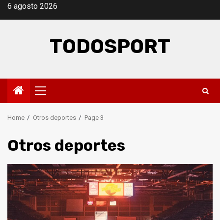
Skip
6 agosto 2026
to
content
TODOSPORT
Primary
Menu
Home
Otros deportes
Page 3
Otros deportes