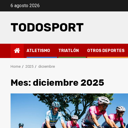
Skip
6 agosto 2026
to
content
TODOSPORT
ATLETISMO
TRIATLÓN
OTROS DEPORTES
Home
2025
diciembre
Mes:
diciembre 2025