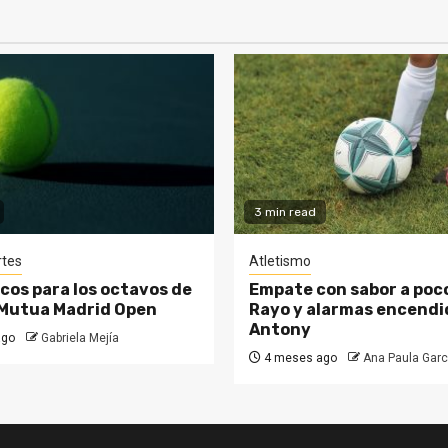
3 min read
rtes
Atletismo
cos para los octavos de
Empate con sabor a poco
l Mutua Madrid Open
Rayo y alarmas encendi
Antony
ago
Gabriela Mejía
4 meses ago
Ana Paula Garc