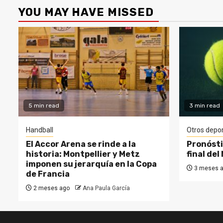
YOU MAY HAVE MISSED
5 min read
3 min read
Handball
Otros depo
El Accor Arena se rinde a la
Pronósti
historia: Montpellier y Metz
final de
imponen su jerarquía en la Copa
3 meses 
de Francia
2 meses ago
Ana Paula García