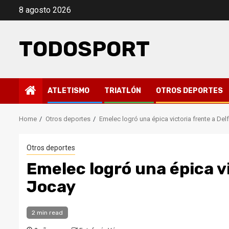
Skip
8 agosto 2026
to
content
TODOSPORT
ATLETISMO
TRIATLÓN
OTROS DEPORTES
Home
Otros deportes
Emelec logró una épica victoria frente a Delf
Otros deportes
Emelec logró una épica vi
Jocay
2 min read