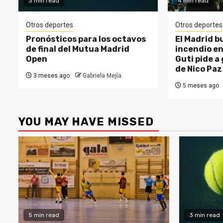
3 min read
4 min read
Otros deportes
Otros deportes
Pronósticos para los octavos
El Madrid b
de final del Mutua Madrid
incendio en
Open
Guti pide a 
de Nico Paz
3 meses ago
Gabriela Mejía
5 meses ago
YOU MAY HAVE MISSED
5 min read
3 min read