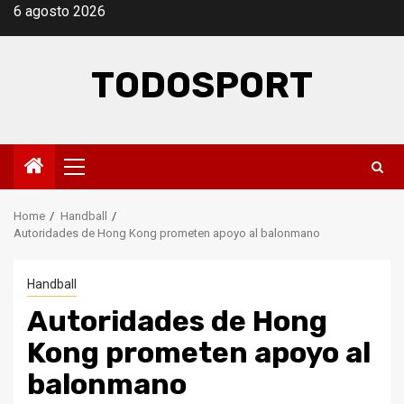
Skip
6 agosto 2026
to
content
TODOSPORT
Primary
Menu
Home
Handball
Autoridades de Hong Kong prometen apoyo al balonmano
Handball
Autoridades de Hong
Kong prometen apoyo al
balonmano